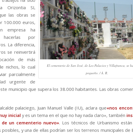
s trabajos ha sido
ana Orizontia SL
que las obras se
por 100.000 euros,
en empresa ha
 hacerlas por
os. La diferencia,
os se reinvertirá
locación de más
El cementerio de San José, de Los Palacios y Villafranca, se 
e nichos, lo cual
pequeño. / Á. R.
iviar parcialmente
idad urgente de
este municipio que supera los 38.000 habitantes. Las obras come
alcalde palaciego, Juan Manuel Valle (IU), aclara que
«nos encon
uy inicial
y es un tema en el que no hay nada claro», también
ins
 de un cementerio nuevo»
. Los técnicos de Urbanismo están
 posibles, y una de ellas podrían ser los terrenos municipales de 