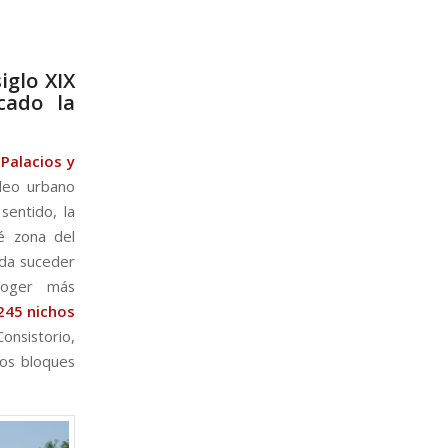
iglo XIX
cado la
Palacios y
cleo urbano
sentido, la
é zona del
eda suceder
coger más
245 nichos
sistorio,
los bloques