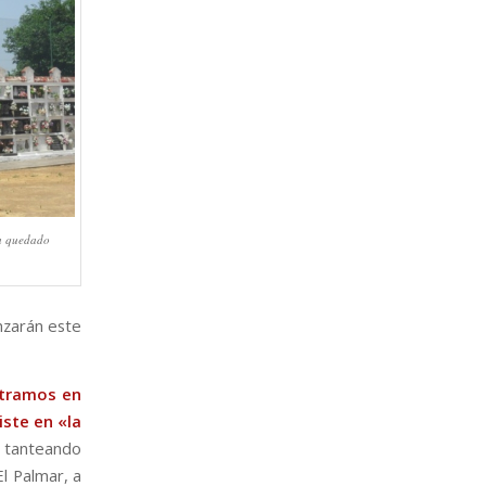
ha quedado
nzarán este
tramos en
iste en «la
 tanteando
El Palmar, a