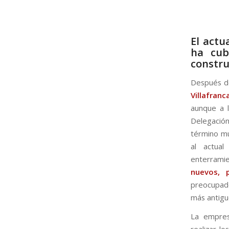
El actu
ha cub
constru
Después de
Villafran
aunque a l
Delegació
término mu
al actua
enterrami
nuevos, 
preocupado
más antiguo
La empre