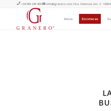
+34 969 240 450
info@granero.com
Ctra. Valencia, km. 2 - 1600
Inicio
Encimeras
Ga
L
BU