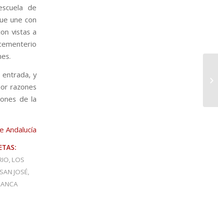
escuela de
que une con
con vistas a
 cementerio
nes.
 entrada, y
por razones
iones de la
e Andalucía
ETAS:
RIO
,
LOS
SAN JOSÉ
,
RANCA