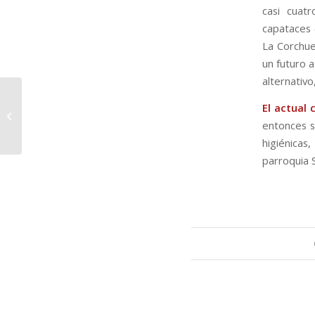
casi cuat
capataces 
La Corchuel
un futuro 
alternativo
Invierten 137.000
El actual
euros en el
cementerio de San
entonces s
Rafael
higiénicas
parroquia S