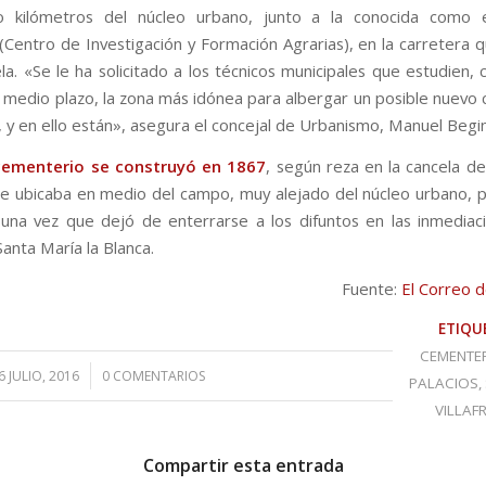
ro kilómetros del núcleo urbano, junto a la conocida como 
(Centro de Investigación y Formación Agrarias), en la carretera 
a. «Se le ha solicitado a los técnicos municipales que estudien, 
a medio plazo, la zona más idónea para albergar un posible nuevo
, y en ello están», asegura el concejal de Urbanismo, Manuel Begi
 cementerio se construyó en 1867
, según reza en la cancela de
e ubicaba en medio del campo, muy alejado del núcleo urbano, 
, una vez que dejó de enterrarse a los difuntos en las inmediac
anta María la Blanca.
Fuente:
El Correo d
ETIQU
CEMENTE
/
6 JULIO, 2016
0 COMENTARIOS
PALACIOS
,
VILLAF
Compartir esta entrada