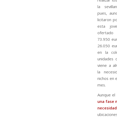
realizar lo
la sevill
pues, aun
licitaron 
esta jov
ofertado
73.950 eur
26.050 eur
en la co
unidades d
viene a al
la neces
nichos en 
mes.
Aunque el 
una fase m
necesidad
ubicaciones