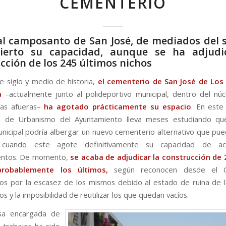
CEMENTERIO
al camposanto de San José, de mediados del s
ierto su capacidad, aunque se ha adjudi
cción de los 245 últimos nichos
 siglo y medio de historia,
el cementerio de San José de Los 
ca
–actualmente junto al polideportivo municipal, dentro del nú
as afueras–
ha agotado prácticamente su espacio
. En este 
n de Urbanismo del Ayuntamiento lleva meses estudiando qu
nicipal podría albergar un nuevo cementerio alternativo que pu
l cuando este agote definitivamente su capacidad de a
entos. De momento,
se acaba de adjudicar la construcción de 
probablemente los últimos,
según reconocen desde el Con
s por la escasez de los mismos debido al estado de ruina de 
s y la imposibilidad de reutilizar los que quedan vacíos.
sa encargada de