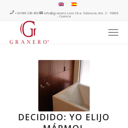
+34 969 240 450
info@granero.com
Ctra. Valencia, km. 2 - 16004
- Cuenca
dice:
dice:
DECIDIDO: YO ELIJO