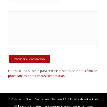
Este sitio usa Akismet para reducir el spam.
Aprende cómo se
procesan los datos de tus comentarios.
© Copyright - Grupo Empresarial Granero S.A. |
Política de privacidad
|
Política de cookies
|
Política de calidad
Utilizamos cookies para asegurar que damos la mejor