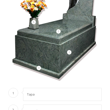
5
1
2
3
1
Tapa
2